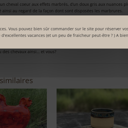
 un cheval coeur aux effets marbrés, d’un doux gris aux nuances p
lé ainsi au regard de la façon dont sont disposées les marbrures.
roit devant. Sa symétrie lui permet d’être orienté dans un sens ou 
les coeurs , on pourrait croire, dans son habit de marbre, qu’il es
nces. Vous pouvez bien sûr commander sur le site pour réserver vos
l’émail brillant qui le revêt. Cet émail laisse apparaitre des craquel
e d'excellentes vacances (et un peu de fraicheur peut-être ? ) A bie
au…
nu des chevaux ainsi… et vous?
similaires