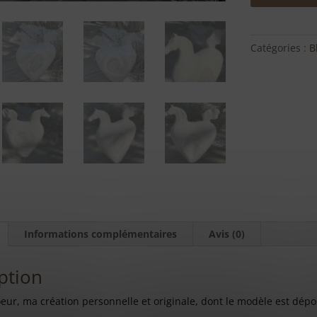
Cheval
coeur
Straight
Catégories :
B
Cyclone
Informations complémentaires
Avis (0)
ption
oeur, ma création personnelle et originale, dont le modèle est dépo