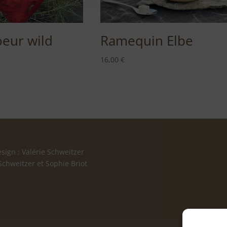
oeur wild
Ramequin Elbe
16,00
€
sign : Valérie Schweitzer
 Schweitzer et Sophie Briot