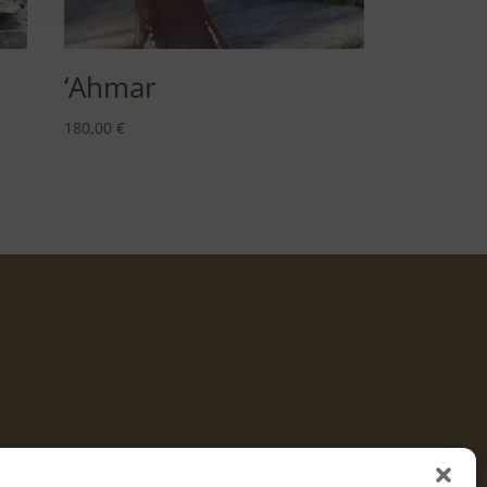
‘Ahmar
180,00
€