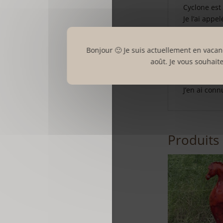
Cyclone est
Je l’ai appe
Il regarde d
Comme tous 
Bonjour 🙂 Je suis actuellement en vaca
compter sur 
août. Je vous souhait
fleur de pe
J’en ai con
Produits 