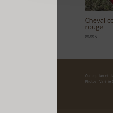
Cheval c
rouge
90,00
€
Conception et de
Photos : Valérie