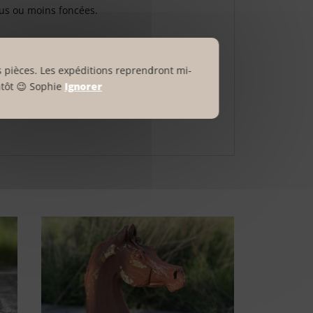
lus ou moins foncées.
dans l’autre au gré de vos envies.
t fort comme un roc? Oui, mais c’est sans
 pièces. Les expéditions reprendront mi-
ures, telle une fragilité, une sensibilité à
ntôt 😉 Sophie
Ignorer