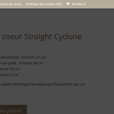
érales de vente
Politique de cookies (UE)
Articles 0
 coeur Straight Cyclone
 céramique : environ 21 cm
e sur pied : environ 34 cm
viron 15 cm
nviron 5 cm
 pied métallique fabriqué spécifiquement par un
 au panier